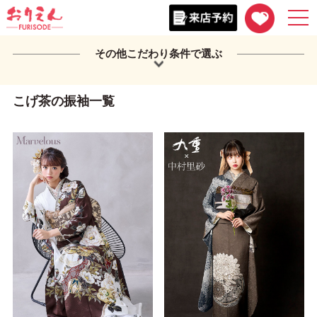
togg
navi
その他こだわり条件で選ぶ
こげ茶の振袖一覧