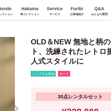
isode
Hakama
Service
Furibi
Q&A
レクション
袴コレクション
サービス
お客様紹介
みんなの質問
OLD＆NEW 無地と
ト、洗練されたレトロ
人式スタイルに
シンプル＆無地
モード
30点レンタルセット