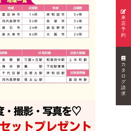
来
店
予
約
カ
タ
ロ
グ
請
求