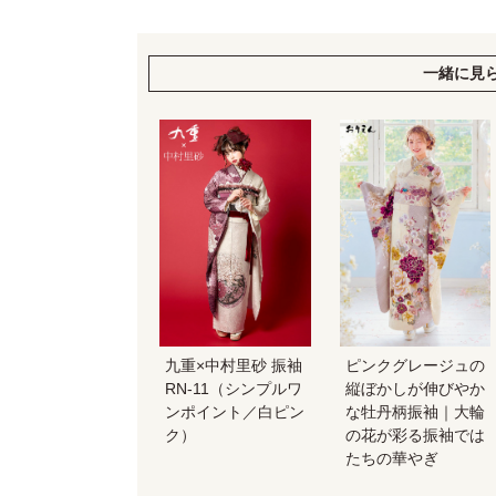
一緒に見
九重×中村里砂 振袖
ピンクグレージュの
RN-11（シンプルワ
縦ぼかしが伸びやか
ンポイント／白ピン
な牡丹柄振袖｜大輪
ク）
の花が彩る振袖では
たちの華やぎ