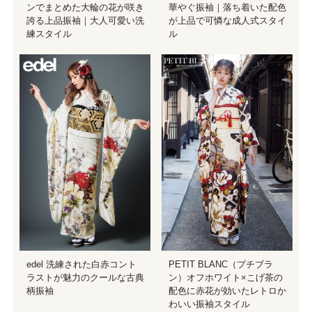
華やぐ振袖｜落ち着いた配色
ンでまとめた大輪の花が咲き
が上品で可憐な成人式スタイ
誇る上品振袖｜大人可愛い洗
ル
練スタイル
edel 洗練された白赤コント
PETIT BLANC（プチブラ
ラストが魅力のクールな古典
ン）オフホワイト×こげ茶の
柄振袖
配色に赤花が効いたレトロか
わいい振袖スタイル