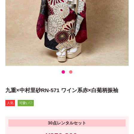
九重×中村里砂RN-571 ワイン系赤×白菊柄振袖
人気
可愛い♡
30点レンタルセット