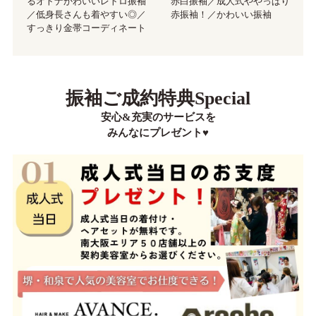
るオトナかわいいレトロ振袖
赤白振袖／成人式ややっぱり
／低身長さんも着やすい◎／
赤振袖！／かわいい振袖
すっきり金帯コーディネート
振袖ご成約特典Special
安心&充実のサービスを
みんなにプレゼント♥