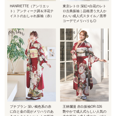
HANRIETTE（アンリエッ
東京レトロ 深紅×白花のレト
ト）アンティーク調＆洋花テ
ロ古典振袖｜品格漂う大人か
イストのおしゃれ振袖（赤）
わいい成人式スタイル／黒帯
コーデでメリハリも◎
プチブラン 深い褐色系の赤
王林爛漫 赤白振袖OR-326
に白と金の花がメリハリのあ
艶やかで成人式らしい人気の