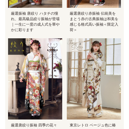
厳選振袖 唐絞り ハタチの憧
厳選唐絞り赤振袖 伝統美を
れ、最高級品絞り振袖が登場
まとう赤の古典振袖は和美を
｜一生に一度の成人式を華や
感じる格式高い振袖＜限定入
かに彩ります
荷＞
東京レトロ ベージュ色に椿
厳選唐絞り振袖 四季の花々