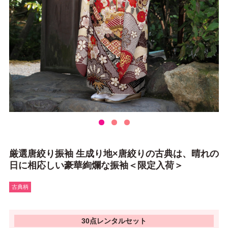
厳選唐絞り振袖 生成り地×唐絞りの古典は、晴れの
日に相応しい豪華絢爛な振袖＜限定入荷＞
古典柄
30点レンタルセット