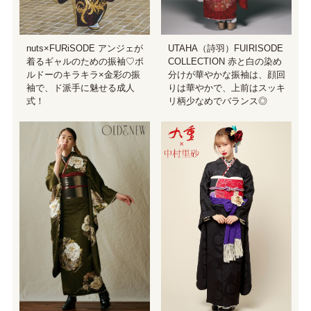
nuts×FURiSODE アンジェが
UTAHA（詩羽）FUIRISODE
着るギャルのための振袖♡ボ
COLLECTION 赤と白の染め
ルドーのキラキラ×金彩の振
分けが華やかな振袖は、顔回
袖で、ド派手に魅せる成人
りは華やかで、上前はスッキ
式！
リ柄少なめでバランス◎