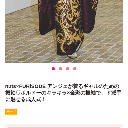
nuts×FURiSODE アンジェが着るギャルのための
振袖♡ボルドーのキラキラ×金彩の振袖で、ド派手
に魅せる成人式！
モード