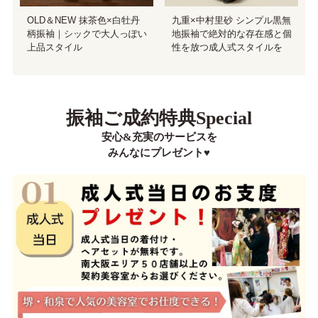
九重×中村里砂 シンプル黒無
OLD＆NEW 抹茶色×白牡丹
地振袖で絶対的な存在感と個
柄振袖｜シックで大人っぽい
性を放つ成人式スタイルを
上品スタイル
振袖ご成約特典Special
安心&充実のサービスを
みんなにプレゼント♥