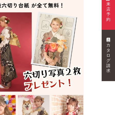
来
店
予
約
カ
タ
ロ
グ
請
求