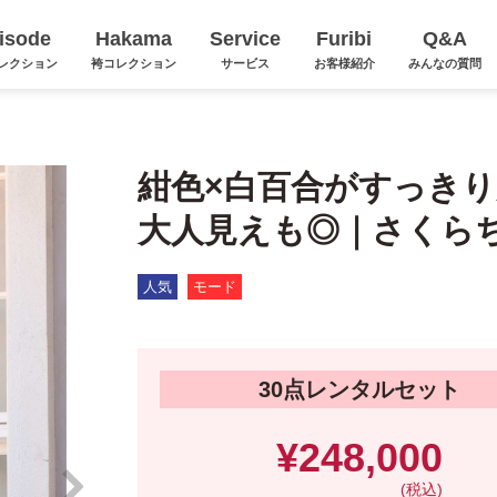
isode
Hakama
Service
Furibi
Q&A
レクション
袴コレクション
サービス
お客様紹介
みんなの質問
紺色×白百合がすっき
大人見えも◎｜さくら
人気
モード
30点レンタルセット
¥248,000
(税込)