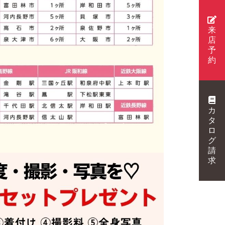
来
店
予
約
カ
タ
ロ
グ
請
求