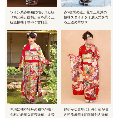
ワイン系赤振袖に描かれた絞
赤×裾黒の辻が花で正統派の
り柄と菊と藤柄が目を惹く正
振袖スタイルを｜成人式を彩
統派振袖｜華やぐ古典美
る王道の華やぎ
赤地に橘や牡丹の和花が咲く
鮮やかな赤地に牡丹と菊が咲
金彩が豪華な古典振袖｜金帯
き誇る豪華金駒刺繍付き振袖