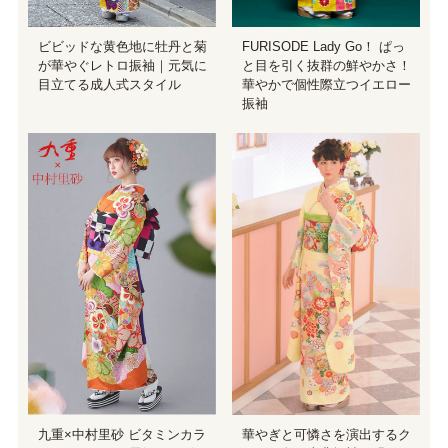
ビビッドな黄色地に牡丹と菊
FURISODE Lady Go！ ぱっ
が華やぐレトロ振袖｜元気に
と目を引く抜群の鮮やかさ！
目立てる成人式スタイル
華やかで個性際立つイエロー
振袖
九重×中村里砂 ビタミンカラ
華やぎと可憐さを演出するク