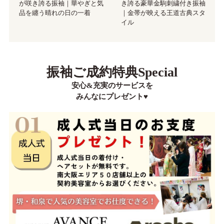
が咲き誇る振袖｜華やぎと気
き誇る豪華金駒刺繍付き振袖
品を纏う晴れの日の一着
｜金帯が映える王道古典スタ
イル
振袖ご成約特典Special
安心&充実のサービスを
みんなにプレゼント♥