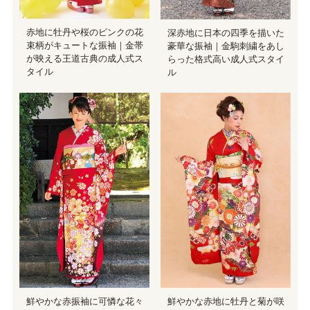
赤地に牡丹や桜のピンクの花
深赤地に日本の四季を描いた
束柄がキュートな振袖｜金帯
豪華な振袖｜金駒刺繍をあし
が映える王道古典の成人式ス
らった格式高い成人式スタイ
タイル
ル
鮮やかな赤振袖に可憐な花々
鮮やかな赤地に牡丹と菊が咲