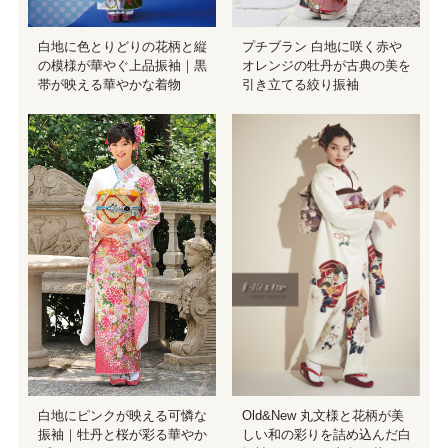
白地に色とりどりの花柄と縦
プチブラン 白地に咲く赤や
の模様が華やぐ上品振袖｜黒
オレンジの牡丹が古典の美を
帯が映える華やかな着物
引き立てる絞り振袖
白地にピンクが映える可憐な
Old&New 丸文様と花柄が美
振袖｜牡丹と桜が彩る華やか
しい和の彩りを詰め込んだ白