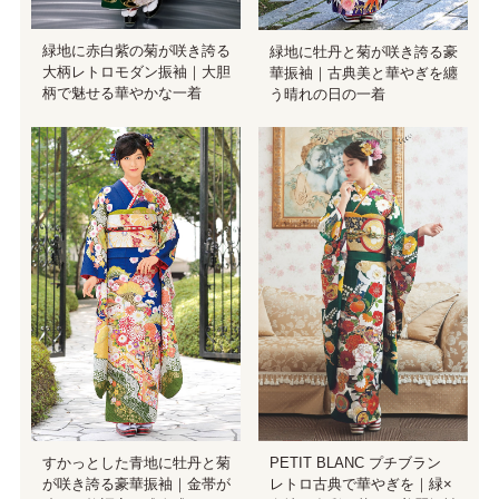
緑地に赤白紫の菊が咲き誇る
緑地に牡丹と菊が咲き誇る豪
大柄レトロモダン振袖｜大胆
華振袖｜古典美と華やぎを纏
柄で魅せる華やかな一着
う晴れの日の一着
すかっとした青地に牡丹と菊
PETIT BLANC プチブラン
が咲き誇る豪華振袖｜金帯が
レトロ古典で華やぎを｜緑×