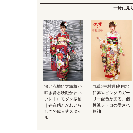
一緒に見
深い赤地に大輪椿が
九重×中村理砂 白地
咲き誇る妖艶かわい
に赤やピンクのガー
いレトロモダン振袖
リー配色が光る、個
｜存在感とかわいら
性派レトロの愛され
しさの成人式スタイ
振袖
ル