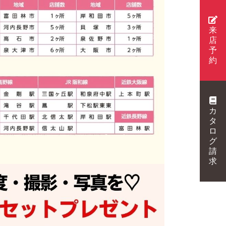
来
店
予
約
カ
タ
ロ
グ
請
求