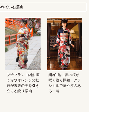
られている振袖
プチブラン 白地に咲
紺×白地に赤の桜が
く赤やオレンジの牡
咲く絞り振袖｜クラ
丹が古典の美を引き
シカルで華やぎのあ
立てる絞り振袖
る一着