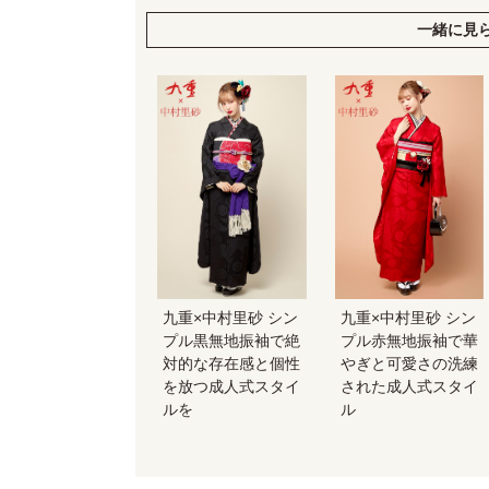
一緒に見
九重×中村里砂 シン
九重×中村里砂 シン
プル黒無地振袖で絶
プル赤無地振袖で華
対的な存在感と個性
やぎと可愛さの洗練
を放つ成人式スタイ
された成人式スタイ
ルを
ル