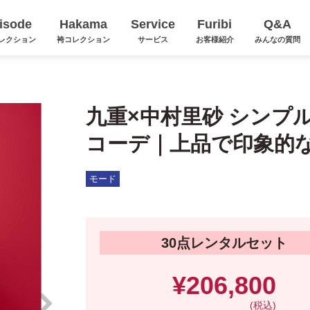
isode
Hakama
Service
Furibi
Q&A
レクション
袴コレクション
サービス
お客様紹介
みんなの質問
九重×中村里砂 シンプ
コーデ｜上品で印象的
モード
30点レンタルセット
¥206,800
(税込)