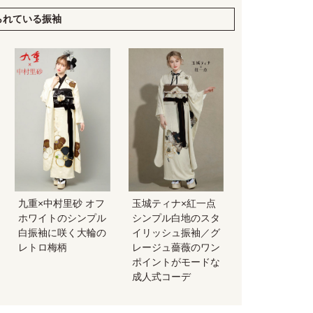
られている振袖
九重×中村里砂 オフ
玉城ティナ×紅一点
ホワイトのシンプル
シンプル白地のスタ
白振袖に咲く大輪の
イリッシュ振袖／グ
レトロ梅柄
レージュ薔薇のワン
ポイントがモードな
成人式コーデ