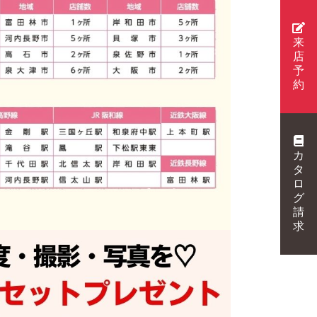
来
店
予
約
カ
タ
ロ
グ
請
求