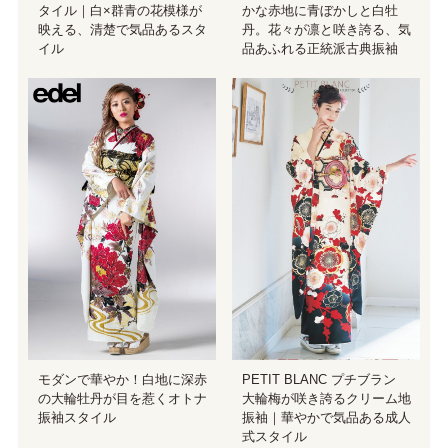
タイル｜白×群青の花模様が
かな赤地に青ぼかしと白牡
映える、清楚で気品あるスタ
丹。花々が凛と咲き誇る、気
イル
品あふれる正統派古典振袖
モダンで華やか！白地に深赤
PETIT BLANC プチブラン
の大輪牡丹が目を惹くオトナ
大輪梅が咲き誇るクリーム地
振袖スタイル
振袖｜華やかで気品ある成人
式スタイル