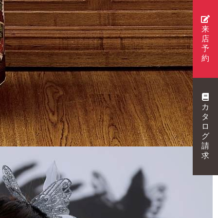
来
店
予
約
カ
タ
ロ
グ
請
求