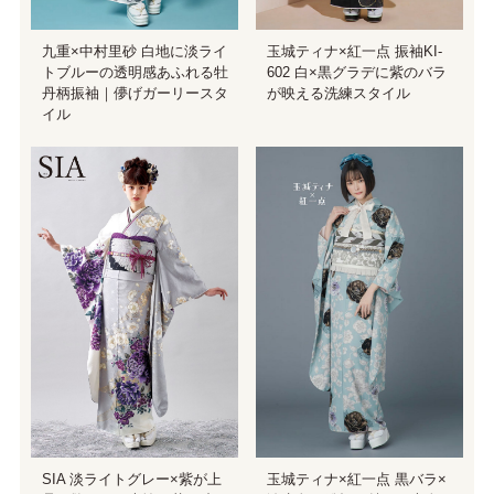
九重×中村里砂 白地に淡ライ
玉城ティナ×紅一点 振袖KI-
トブルーの透明感あふれる牡
602 白×黒グラデに紫のバラ
丹柄振袖｜儚げガーリースタ
が映える洗練スタイル
イル
SIA 淡ライトグレー×紫が上
玉城ティナ×紅一点 黒バラ×