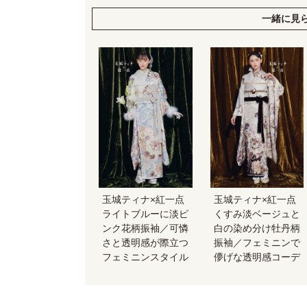
一緒に見
玉城ティナ×紅一点
玉城ティナ×紅一点
ライトブルーに淡ピ
くすみ淡ベージュと
ンク花柄振袖／可憐
白の染め分け牡丹柄
さと透明感が際立つ
振袖／フェミニンで
フェミニンスタイル
儚げな透明感コーデ