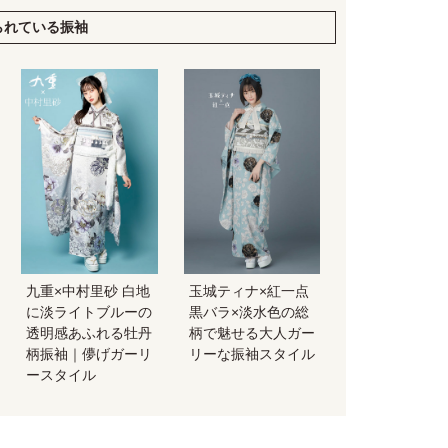
られている振袖
九重×中村里砂 白地
玉城ティナ×紅一点
に淡ライトブルーの
黒バラ×淡水色の総
透明感あふれる牡丹
柄で魅せる大人ガー
柄振袖｜儚げガーリ
リーな振袖スタイル
ースタイル