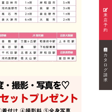
来
店
予
約
カ
タ
ロ
グ
請
求