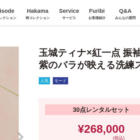
isode
Hakama
Service
Furibi
Q&A
レクション
袴コレクション
サービス
お客様紹介
みんなの質問
玉城ティナ×紅一点 振袖K
紫のバラが映える洗練
人気
モード
30点レンタルセット
¥268,000
(税込)