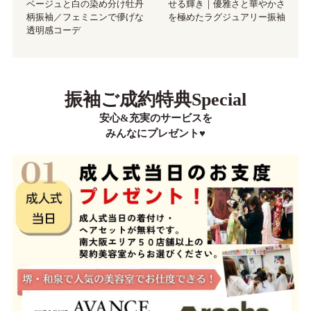
ベージュと白の染め分け牡丹
せる輝き｜優雅さと華やかさ
柄振袖／フェミニンで儚げな
を極めたラグジュアリー振袖
透明感コーデ
振袖ご成約特典Special
安心&充実のサービスを
みんなにプレゼント♥