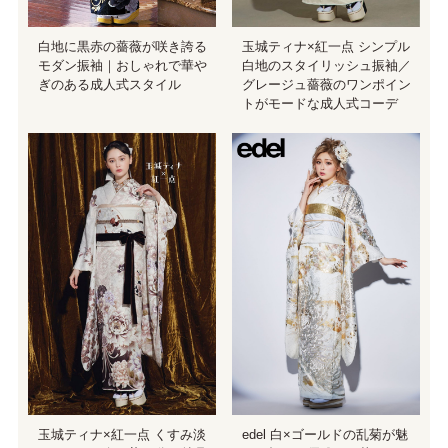
白地に黒赤の薔薇が咲き誇る
玉城ティナ×紅一点 シンプル
モダン振袖｜おしゃれで華や
白地のスタイリッシュ振袖／
ぎのある成人式スタイル
グレージュ薔薇のワンポイン
トがモードな成人式コーデ
玉城ティナ×紅一点 くすみ淡
edel 白×ゴールドの乱菊が魅