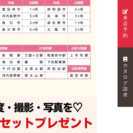
来
店
予
約
カ
タ
ロ
グ
請
求