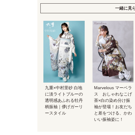
一緒に見
九重×中村里砂 白地
Marvelous マーベラ
に淡ライトブルーの
ス おしゃれなこげ
透明感あふれる牡丹
茶×白の染め分け振
柄振袖｜儚げガーリ
袖が登場！お友だち
ースタイル
と差をつける、かわ
いい振袖姿に！