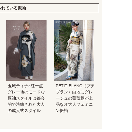
られている振袖
玉城ティナ×紅一点
PETIT BLANC（プチ
グレー地のモードな
ブラン）白地にグレ
振袖スタイルは都会
ージュの薔薇柄が上
的で洗練された大人
品なオ大人フェミニ
の成人式スタイル
ン振袖