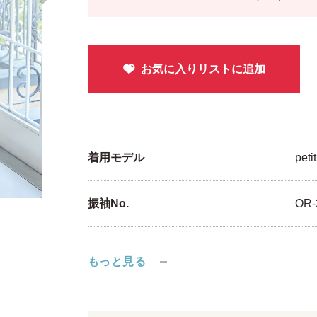
着用モデル
peti
振袖No.
OR-
もっと見る