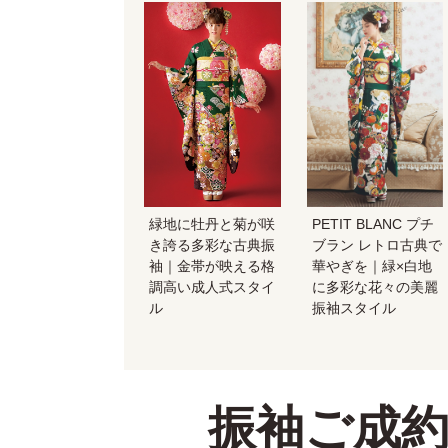
緑地に牡丹と菊が咲
PETIT BLANC プチ
き誇る多彩な古典振
ブラン レトロ古典で
袖｜金帯が映える格
華やぎを｜緑×白地
調高い成人式スタイ
に多彩な花々の美麗
ル
振袖スタイル
振袖ご成約特