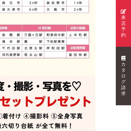
来
店
予
約
カ
タ
ロ
グ
請
求