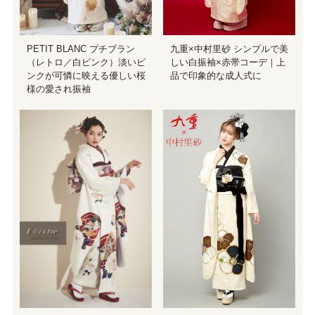
PETIT BLANC プチブラン
九重×中村里砂 シンプルで美
（レトロ／白ピンク）淡いピ
しい白振袖×赤帯コーデ｜上
ンクが可憐に映える優しい桜
品で印象的な成人式に
様の愛され振袖