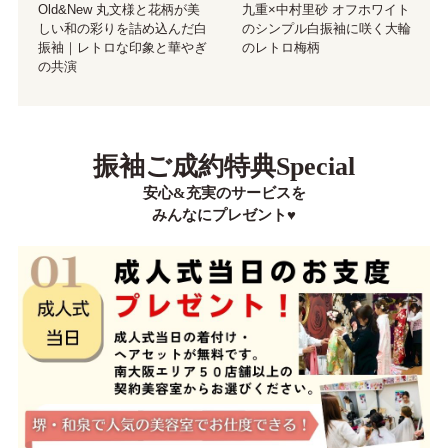
九重×中村里砂 オフホワイト
Old&New 丸文様と花柄が美
のシンプル白振袖に咲く大輪
しい和の彩りを詰め込んだ白
のレトロ梅柄
振袖｜レトロな印象と華やぎ
の共演
振袖ご成約特典Special
安心&充実のサービスを
みんなにプレゼント♥